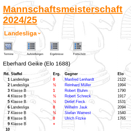
Mannschaftsmeisterschaft
2024/25
Termine
Aufstellungen
Ergebnisse
Fortschritt
Eberhard Geike (Elo 1688)
Rd.
Staffel
Erg.
Gegner
Elo
1
Landesliga
0
Manfred Lenhardt
2122
2
Landesliga
½
Reinhard Müller
1994
3
Klasse B
1
Robert Bluhm
1790
4
Klasse B
½
Robert Schreck
1917
5
Klasse B
½
Detlef Fieck
1531
6
Landesliga
0
Wilhelm Jauk
2094
7
Klasse B
½
Stefan Warnest
1540
8
Klasse B
0
Ulrich Fitzke
1765
9
Klasse B
+
10