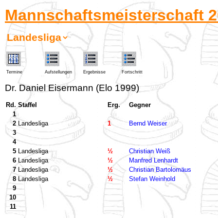
Mannschaftsmeisterschaft 2
Termine
Aufstellungen
Ergebnisse
Fortschritt
Dr. Daniel Eisermann (Elo 1999)
Rd.
Staffel
Erg.
Gegner
1
2
Landesliga
1
Bernd Weiser
3
4
5
Landesliga
½
Christian Weiß
6
Landesliga
½
Manfred Lenhardt
7
Landesliga
½
Christian Bartolomäus
8
Landesliga
½
Stefan Weinhold
9
10
11