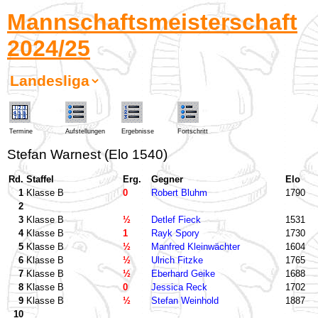
Mannschaftsmeisterschaft
2024/25
Termine
Aufstellungen
Ergebnisse
Fortschritt
Stefan Warnest (Elo 1540)
Rd.
Staffel
Erg.
Gegner
Elo
1
Klasse B
0
Robert Bluhm
1790
2
3
Klasse B
½
Detlef Fieck
1531
4
Klasse B
1
Rayk Spory
1730
5
Klasse B
½
Manfred Kleinwächter
1604
6
Klasse B
½
Ulrich Fitzke
1765
7
Klasse B
½
Eberhard Geike
1688
8
Klasse B
0
Jessica Reck
1702
9
Klasse B
½
Stefan Weinhold
1887
10